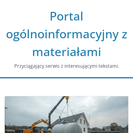
Przejdź
Portal
do
treści
ogólnoinformacyjny z
materiałami
Przyciągający serwis z interesującymi tekstami.