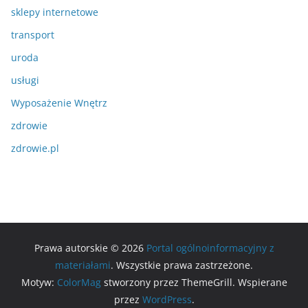
sklepy internetowe
transport
uroda
usługi
Wyposażenie Wnętrz
zdrowie
zdrowie.pl
Prawa autorskie © 2026
Portal ogólnoinformacyjny z
materiałami
. Wszystkie prawa zastrzeżone.
Motyw:
ColorMag
stworzony przez ThemeGrill. Wspierane
przez
WordPress
.