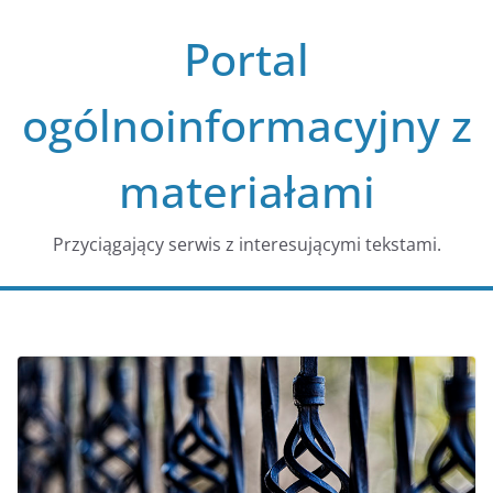
Przejdź
Portal
do
treści
ogólnoinformacyjny z
materiałami
Przyciągający serwis z interesującymi tekstami.