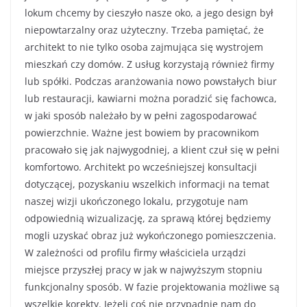
lokum chcemy by cieszyło nasze oko, a jego design był
niepowtarzalny oraz użyteczny. Trzeba pamiętać, że
architekt to nie tylko osoba zajmująca się wystrojem
mieszkań czy domów. Z usług korzystają również firmy
lub spółki. Podczas aranżowania nowo powstałych biur
lub restauracji, kawiarni można poradzić się fachowca,
w jaki sposób należało by w pełni zagospodarować
powierzchnie. Ważne jest bowiem by pracownikom
pracowało się jak najwygodniej, a klient czuł się w pełni
komfortowo. Architekt po wcześniejszej konsultacji
dotyczącej, pozyskaniu wszelkich informacji na temat
naszej wizji ukończonego lokalu, przygotuje nam
odpowiednią wizualizację, za sprawą której będziemy
mogli uzyskać obraz już wykończonego pomieszczenia.
W zależności od profilu firmy właściciela urządzi
miejsce przyszłej pracy w jak w najwyższym stopniu
funkcjonalny sposób. W fazie projektowania możliwe są
wszelkie korekty. Jeżeli coś nie przypadnie nam do