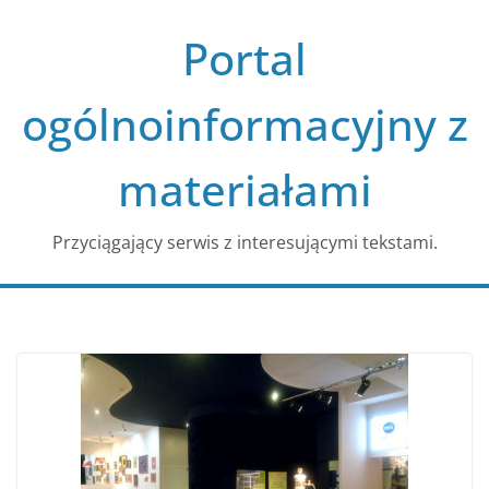
Przejdź
Portal
do
treści
ogólnoinformacyjny z
materiałami
Przyciągający serwis z interesującymi tekstami.